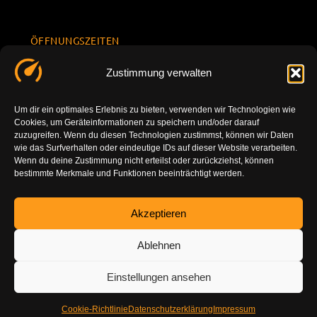
ÖFFNUNGSZEITEN
Mo.-Fr.
KONTAKT
Datenschu
Zustimmung verwalten
8.00 -
INFORMATION
tzerklärun
+49 177
18.00
g
7777801
Um dir ein optimales Erlebnis zu bieten, verwenden wir Technologien wie
Sa. 10.00 -
Cookies, um Geräteinformationen zu speichern und/oder darauf
Impressu
info@tuning-
14.00
zuzugreifen. Wenn du diesen Technologien zustimmst, können wir Daten
m
vor-ort.com
wie das Surfverhalten oder eindeutige IDs auf dieser Website verarbeiten.
So.
Wenn du deine Zustimmung nicht erteilst oder zurückziehst, können
DE-86179
bestimmte Merkmale und Funktionen beeinträchtigt werden.
geschlossen
Augsburg
Akzeptieren
Ablehnen
Einstellungen ansehen
Cookie-Richtlinie
Datenschutzerklärung
Impressum