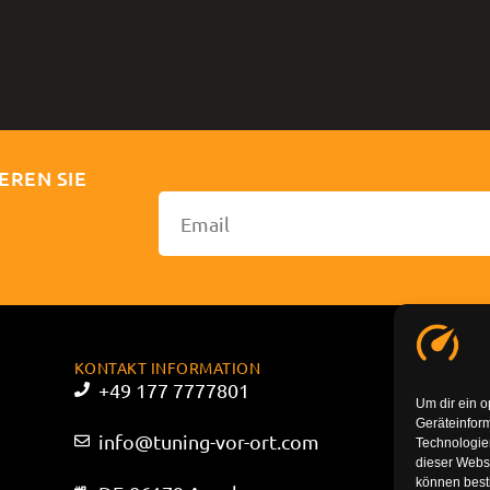
EREN SIE
KONTAKT INFORMATION
+49 177 7777801
Um dir ein o
Geräteinfor
info@tuning-vor-ort.com
Technologien
dieser Websi
können best