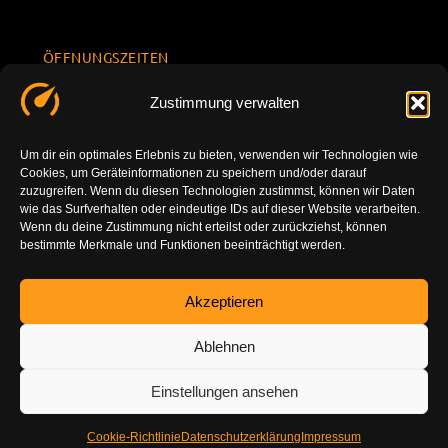
ÖFFNUNGSZEITEN
Mo.-Fr.
KONTAKT
Datenschu
Zustimmung verwalten
8.00 -
INFORMATION
tzerklärun
+49 177
18.00
g
7777801
Um dir ein optimales Erlebnis zu bieten, verwenden wir Technologien wie
Sa. 10.00 -
Cookies, um Geräteinformationen zu speichern und/oder darauf
Impressu
info@tuning-
14.00
zuzugreifen. Wenn du diesen Technologien zustimmst, können wir Daten
m
vor-ort.com
wie das Surfverhalten oder eindeutige IDs auf dieser Website verarbeiten.
So.
Wenn du deine Zustimmung nicht erteilst oder zurückziehst, können
DE-86179
bestimmte Merkmale und Funktionen beeinträchtigt werden.
geschlossen
Augsburg
Akzeptieren
Ablehnen
Einstellungen ansehen
Cookie-Richtlinie
Datenschutzerklärung
Impressum