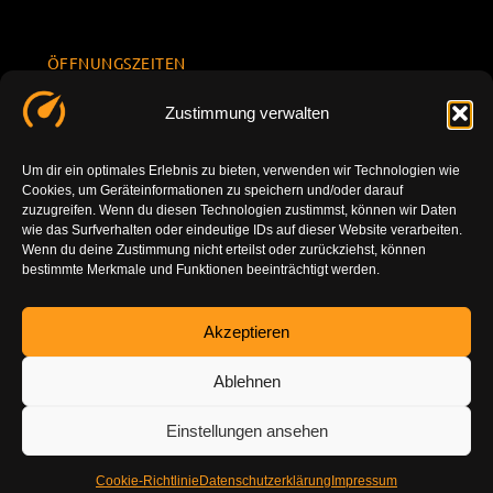
ÖFFNUNGSZEITEN
Mo.-Fr.
KONTAKT
Datenschu
Zustimmung verwalten
8.00 -
INFORMATION
tzerklärun
+49 177
18.00
g
7777801
Um dir ein optimales Erlebnis zu bieten, verwenden wir Technologien wie
Sa. 10.00 -
Cookies, um Geräteinformationen zu speichern und/oder darauf
Impressu
info@tuning-
14.00
zuzugreifen. Wenn du diesen Technologien zustimmst, können wir Daten
m
vor-ort.com
wie das Surfverhalten oder eindeutige IDs auf dieser Website verarbeiten.
So.
Wenn du deine Zustimmung nicht erteilst oder zurückziehst, können
DE-86179
bestimmte Merkmale und Funktionen beeinträchtigt werden.
geschlossen
Augsburg
Akzeptieren
Ablehnen
Einstellungen ansehen
Cookie-Richtlinie
Datenschutzerklärung
Impressum