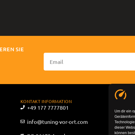
EREN SIE
KONTAKT INFORMATION
+49 177 7777801
Um dir ein o
Geräteinfor
info@tuning-vor-ort.com
Technologien
dieser Websi
können best