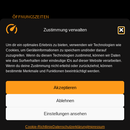
ÖFFNUNGSZEITEN
Mo.-Fr.
KONTAKT
Datenschu
Zustimmung verwalten
8.00 -
INFORMATION
tzerklärun
+49 177
18.00
g
7777801
Um dir ein optimales Erlebnis zu bieten, verwenden wir Technologien wie
Sa. 10.00 -
Cookies, um Geräteinformationen zu speichern und/oder darauf
Impressu
info@tuning-
14.00
zuzugreifen. Wenn du diesen Technologien zustimmst, können wir Daten
m
vor-ort.com
wie das Surfverhalten oder eindeutige IDs auf dieser Website verarbeiten.
So.
Wenn du deine Zustimmung nicht erteilst oder zurückziehst, können
DE-86179
bestimmte Merkmale und Funktionen beeinträchtigt werden.
geschlossen
Augsburg
Akzeptieren
Ablehnen
Einstellungen ansehen
Cookie-Richtlinie
Datenschutzerklärung
Impressum