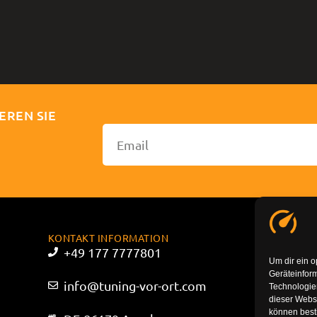
EREN SIE
KONTAKT INFORMATION
+49 177 7777801
Um dir ein o
Geräteinfor
info@tuning-vor-ort.com
Technologien
dieser Websi
können best