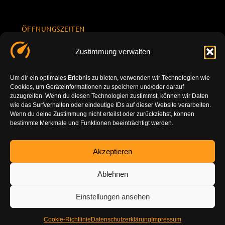
ÖFFNUNGSZEITEN
Mo.-Fr.
KONTAKT
Datenschu
Zustimmung verwalten
8.00 -
INFORMATION
tzerklärun
+49 177
18.00
g
7777801
Um dir ein optimales Erlebnis zu bieten, verwenden wir Technologien wie
Sa. 10.00 -
Cookies, um Geräteinformationen zu speichern und/oder darauf
Impressu
info@tuning-
14.00
zuzugreifen. Wenn du diesen Technologien zustimmst, können wir Daten
m
vor-ort.com
wie das Surfverhalten oder eindeutige IDs auf dieser Website verarbeiten.
So.
Wenn du deine Zustimmung nicht erteilst oder zurückziehst, können
DE-86179
bestimmte Merkmale und Funktionen beeinträchtigt werden.
geschlossen
Augsburg
Akzeptieren
Ablehnen
Einstellungen ansehen
Cookie-Richtlinie
Datenschutzerklärung
Impressum