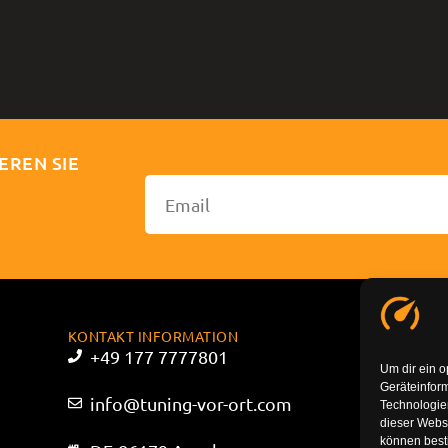
EREN SIE
KONTAKT INFORMATION
+49 177 7777801
Um dir ein o
Geräteinfor
info@tuning-vor-ort.com
Technologien
dieser Websi
können best