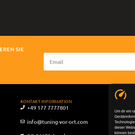
EREN SIE
KONTAKT INFORMATION
+49 177 7777801
Um dir ein o
Geräteinfor
info@tuning-vor-ort.com
Technologien
dieser Websi
können best