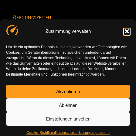
ÖFFNUNGSZEITEN
Mo.-Fr.
KONTAKT
Datenschu
Zustimmung verwalten
8.00 -
INFORMATION
tzerklärun
+49 177
18.00
g
7777801
Um dir ein optimales Erlebnis zu bieten, verwenden wir Technologien wie
Sa. 10.00 -
Cookies, um Geräteinformationen zu speichern und/oder darauf
Impressu
info@tuning-
14.00
zuzugreifen. Wenn du diesen Technologien zustimmst, können wir Daten
m
vor-ort.com
wie das Surfverhalten oder eindeutige IDs auf dieser Website verarbeiten.
So.
Wenn du deine Zustimmung nicht erteilst oder zurückziehst, können
DE-86179
bestimmte Merkmale und Funktionen beeinträchtigt werden.
geschlossen
Augsburg
Akzeptieren
Ablehnen
Einstellungen ansehen
Cookie-Richtlinie
Datenschutzerklärung
Impressum