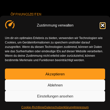
ÖFFNUNGSZEITEN
Mo.-Fr.
KONTAKT
Datenschu
Zustimmung verwalten
8.00 -
INFORMATION
tzerklärun
+49 177
18.00
g
7777801
Um dir ein optimales Erlebnis zu bieten, verwenden wir Technologien wie
Sa. 10.00 -
Cookies, um Geräteinformationen zu speichern und/oder darauf
Impressu
info@tuning-
14.00
zuzugreifen. Wenn du diesen Technologien zustimmst, können wir Daten
m
vor-ort.com
wie das Surfverhalten oder eindeutige IDs auf dieser Website verarbeiten.
So.
Wenn du deine Zustimmung nicht erteilst oder zurückziehst, können
DE-86179
bestimmte Merkmale und Funktionen beeinträchtigt werden.
geschlossen
Augsburg
Akzeptieren
Ablehnen
Einstellungen ansehen
Cookie-Richtlinie
Datenschutzerklärung
Impressum