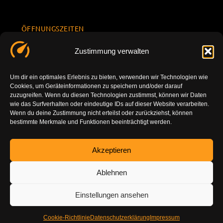
ÖFFNUNGSZEITEN
Mo.-Fr.
KONTAKT
Datenschu
Zustimmung verwalten
8.00 -
INFORMATION
tzerklärun
+49 177
18.00
g
7777801
Um dir ein optimales Erlebnis zu bieten, verwenden wir Technologien wie
Sa. 10.00 -
Cookies, um Geräteinformationen zu speichern und/oder darauf
Impressu
info@tuning-
14.00
zuzugreifen. Wenn du diesen Technologien zustimmst, können wir Daten
m
vor-ort.com
wie das Surfverhalten oder eindeutige IDs auf dieser Website verarbeiten.
So.
Wenn du deine Zustimmung nicht erteilst oder zurückziehst, können
DE-86179
bestimmte Merkmale und Funktionen beeinträchtigt werden.
geschlossen
Augsburg
Akzeptieren
Ablehnen
Einstellungen ansehen
Cookie-Richtlinie
Datenschutzerklärung
Impressum