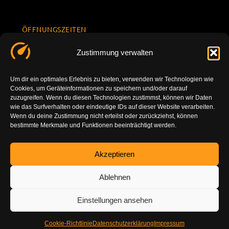
ÖFFNUNGSZEITEN
Mo.-Fr.
KONTAKT
Datenschu
Zustimmung verwalten
8.00 -
INFORMATION
tzerklärun
+49 177
18.00
g
7777801
Um dir ein optimales Erlebnis zu bieten, verwenden wir Technologien wie
Sa. 10.00 -
Cookies, um Geräteinformationen zu speichern und/oder darauf
Impressu
info@tuning-
14.00
zuzugreifen. Wenn du diesen Technologien zustimmst, können wir Daten
m
vor-ort.com
wie das Surfverhalten oder eindeutige IDs auf dieser Website verarbeiten.
So.
Wenn du deine Zustimmung nicht erteilst oder zurückziehst, können
DE-86179
bestimmte Merkmale und Funktionen beeinträchtigt werden.
geschlossen
Augsburg
Akzeptieren
Ablehnen
Einstellungen ansehen
Cookie-Richtlinie
Datenschutzerklärung
Impressum