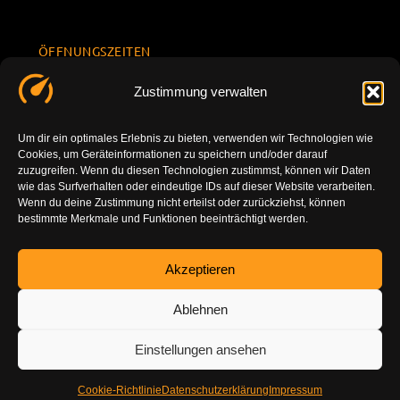
ÖFFNUNGSZEITEN
Mo.-Fr.
KONTAKT
Datenschu
Zustimmung verwalten
8.00 -
INFORMATION
tzerklärun
+49 177
18.00
g
7777801
Um dir ein optimales Erlebnis zu bieten, verwenden wir Technologien wie
Sa. 10.00 -
Cookies, um Geräteinformationen zu speichern und/oder darauf
Impressu
info@tuning-
14.00
zuzugreifen. Wenn du diesen Technologien zustimmst, können wir Daten
m
vor-ort.com
wie das Surfverhalten oder eindeutige IDs auf dieser Website verarbeiten.
So.
Wenn du deine Zustimmung nicht erteilst oder zurückziehst, können
DE-86179
bestimmte Merkmale und Funktionen beeinträchtigt werden.
geschlossen
Augsburg
Akzeptieren
Ablehnen
Einstellungen ansehen
Cookie-Richtlinie
Datenschutzerklärung
Impressum