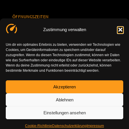
ÖFFNUNGSZEITEN
Mo.-Fr.
KONTAKT
Datenschu
Zustimmung verwalten
8.00 -
INFORMATION
tzerklärun
+49 177
18.00
g
7777801
Um dir ein optimales Erlebnis zu bieten, verwenden wir Technologien wie
Sa. 10.00 -
Cookies, um Geräteinformationen zu speichern und/oder darauf
Impressu
info@tuning-
14.00
zuzugreifen. Wenn du diesen Technologien zustimmst, können wir Daten
m
vor-ort.com
wie das Surfverhalten oder eindeutige IDs auf dieser Website verarbeiten.
So.
Wenn du deine Zustimmung nicht erteilst oder zurückziehst, können
DE-86179
bestimmte Merkmale und Funktionen beeinträchtigt werden.
geschlossen
Augsburg
Akzeptieren
Ablehnen
Einstellungen ansehen
Cookie-Richtlinie
Datenschutzerklärung
Impressum