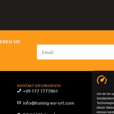
EREN SIE
KONTAKT INFORMATION
+49 177 7777801
Um dir ein o
Geräteinfor
info@tuning-vor-ort.com
Technologien
dieser Websi
können best