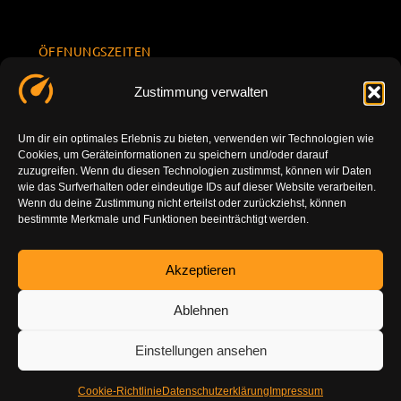
ÖFFNUNGSZEITEN
Mo.-Fr.
KONTAKT
Datenschu
Zustimmung verwalten
8.00 -
INFORMATION
tzerklärun
+49 177
18.00
g
7777801
Um dir ein optimales Erlebnis zu bieten, verwenden wir Technologien wie
Sa. 10.00 -
Cookies, um Geräteinformationen zu speichern und/oder darauf
Impressu
info@tuning-
14.00
zuzugreifen. Wenn du diesen Technologien zustimmst, können wir Daten
m
vor-ort.com
wie das Surfverhalten oder eindeutige IDs auf dieser Website verarbeiten.
So.
Wenn du deine Zustimmung nicht erteilst oder zurückziehst, können
DE-86179
bestimmte Merkmale und Funktionen beeinträchtigt werden.
geschlossen
Augsburg
Akzeptieren
Ablehnen
Einstellungen ansehen
Cookie-Richtlinie
Datenschutzerklärung
Impressum