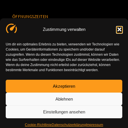
ÖFFNUNGSZEITEN
Mo.-Fr.
KONTAKT
Datenschu
Zustimmung verwalten
8.00 -
INFORMATION
tzerklärun
+49 177
18.00
g
7777801
Um dir ein optimales Erlebnis zu bieten, verwenden wir Technologien wie
Sa. 10.00 -
Cookies, um Geräteinformationen zu speichern und/oder darauf
Impressu
info@tuning-
14.00
zuzugreifen. Wenn du diesen Technologien zustimmst, können wir Daten
m
vor-ort.com
wie das Surfverhalten oder eindeutige IDs auf dieser Website verarbeiten.
So.
Wenn du deine Zustimmung nicht erteilst oder zurückziehst, können
DE-86179
bestimmte Merkmale und Funktionen beeinträchtigt werden.
geschlossen
Augsburg
Akzeptieren
Ablehnen
Einstellungen ansehen
Cookie-Richtlinie
Datenschutzerklärung
Impressum