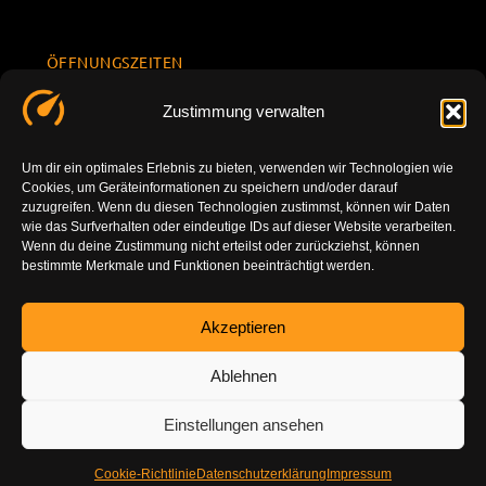
ÖFFNUNGSZEITEN
Mo.-Fr.
KONTAKT
Datenschu
Zustimmung verwalten
8.00 -
INFORMATION
tzerklärun
+49 177
18.00
g
7777801
Um dir ein optimales Erlebnis zu bieten, verwenden wir Technologien wie
Sa. 10.00 -
Cookies, um Geräteinformationen zu speichern und/oder darauf
Impressu
info@tuning-
14.00
zuzugreifen. Wenn du diesen Technologien zustimmst, können wir Daten
m
vor-ort.com
wie das Surfverhalten oder eindeutige IDs auf dieser Website verarbeiten.
So.
Wenn du deine Zustimmung nicht erteilst oder zurückziehst, können
DE-86179
bestimmte Merkmale und Funktionen beeinträchtigt werden.
geschlossen
Augsburg
Akzeptieren
Ablehnen
Einstellungen ansehen
Cookie-Richtlinie
Datenschutzerklärung
Impressum