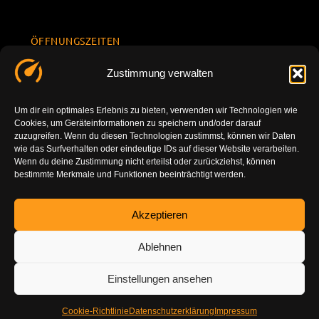
ÖFFNUNGSZEITEN
Mo.-Fr.
KONTAKT
Datenschu
Zustimmung verwalten
8.00 -
INFORMATION
tzerklärun
+49 177
18.00
g
7777801
Um dir ein optimales Erlebnis zu bieten, verwenden wir Technologien wie
Sa. 10.00 -
Cookies, um Geräteinformationen zu speichern und/oder darauf
Impressu
info@tuning-
14.00
zuzugreifen. Wenn du diesen Technologien zustimmst, können wir Daten
m
vor-ort.com
wie das Surfverhalten oder eindeutige IDs auf dieser Website verarbeiten.
So.
Wenn du deine Zustimmung nicht erteilst oder zurückziehst, können
DE-86179
bestimmte Merkmale und Funktionen beeinträchtigt werden.
geschlossen
Augsburg
Akzeptieren
Ablehnen
Einstellungen ansehen
Cookie-Richtlinie
Datenschutzerklärung
Impressum