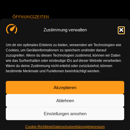
ÖFFNUNGSZEITEN
Mo.-Fr.
KONTAKT
Datenschu
Zustimmung verwalten
8.00 -
INFORMATION
tzerklärun
+49 177
18.00
g
7777801
Um dir ein optimales Erlebnis zu bieten, verwenden wir Technologien wie
Sa. 10.00 -
Cookies, um Geräteinformationen zu speichern und/oder darauf
Impressu
info@tuning-
14.00
zuzugreifen. Wenn du diesen Technologien zustimmst, können wir Daten
m
vor-ort.com
wie das Surfverhalten oder eindeutige IDs auf dieser Website verarbeiten.
So.
Wenn du deine Zustimmung nicht erteilst oder zurückziehst, können
DE-86179
bestimmte Merkmale und Funktionen beeinträchtigt werden.
geschlossen
Augsburg
Akzeptieren
Ablehnen
Einstellungen ansehen
Cookie-Richtlinie
Datenschutzerklärung
Impressum