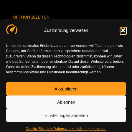
ÖFFNUNGSZEITEN
Mo.-Fr.
KONTAKT
Datenschu
Zustimmung verwalten
8.00 -
INFORMATION
tzerklärun
+49 177
18.00
g
7777801
Um dir ein optimales Erlebnis zu bieten, verwenden wir Technologien wie
Sa. 10.00 -
Cookies, um Geräteinformationen zu speichern und/oder darauf
Impressu
info@tuning-
14.00
zuzugreifen. Wenn du diesen Technologien zustimmst, können wir Daten
m
vor-ort.com
wie das Surfverhalten oder eindeutige IDs auf dieser Website verarbeiten.
So.
Wenn du deine Zustimmung nicht erteilst oder zurückziehst, können
DE-86179
bestimmte Merkmale und Funktionen beeinträchtigt werden.
geschlossen
Augsburg
Akzeptieren
Ablehnen
Einstellungen ansehen
Cookie-Richtlinie
Datenschutzerklärung
Impressum