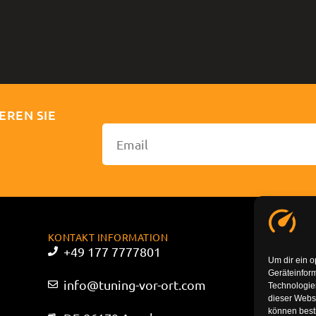
EREN SIE
KONTAKT INFORMATION
+49 177 7777801
Um dir ein o
Geräteinfor
info@tuning-vor-ort.com
Technologien
dieser Websi
können best