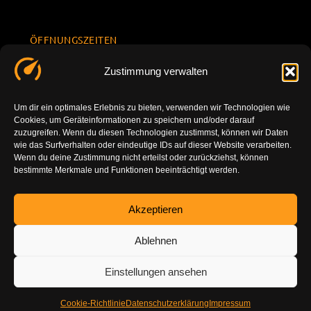
ÖFFNUNGSZEITEN
Mo.-Fr.
KONTAKT
Datenschu
Zustimmung verwalten
8.00 -
INFORMATION
tzerklärun
+49 177
18.00
g
7777801
Um dir ein optimales Erlebnis zu bieten, verwenden wir Technologien wie
Sa. 10.00 -
Cookies, um Geräteinformationen zu speichern und/oder darauf
Impressu
info@tuning-
14.00
zuzugreifen. Wenn du diesen Technologien zustimmst, können wir Daten
m
vor-ort.com
wie das Surfverhalten oder eindeutige IDs auf dieser Website verarbeiten.
So.
Wenn du deine Zustimmung nicht erteilst oder zurückziehst, können
DE-86179
bestimmte Merkmale und Funktionen beeinträchtigt werden.
geschlossen
Augsburg
Akzeptieren
Ablehnen
Einstellungen ansehen
Cookie-Richtlinie
Datenschutzerklärung
Impressum