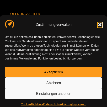
ÖFFNUNGSZEITEN
Mo.-Fr.
KONTAKT
Datenschu
Zustimmung verwalten
8.00 -
INFORMATION
tzerklärun
+49 177
18.00
g
7777801
Um dir ein optimales Erlebnis zu bieten, verwenden wir Technologien wie
Sa. 10.00 -
Cookies, um Geräteinformationen zu speichern und/oder darauf
Impressu
info@tuning-
14.00
zuzugreifen. Wenn du diesen Technologien zustimmst, können wir Daten
m
vor-ort.com
wie das Surfverhalten oder eindeutige IDs auf dieser Website verarbeiten.
So.
Wenn du deine Zustimmung nicht erteilst oder zurückziehst, können
DE-86179
bestimmte Merkmale und Funktionen beeinträchtigt werden.
geschlossen
Augsburg
Akzeptieren
Ablehnen
Einstellungen ansehen
Cookie-Richtlinie
Datenschutzerklärung
Impressum