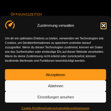
ÖFFNUNGSZEITEN
Mo.-Fr.
KONTAKT
Datenschu
Zustimmung verwalten
8.00 -
INFORMATION
tzerklärun
+49 177
18.00
g
7777801
Um dir ein optimales Erlebnis zu bieten, verwenden wir Technologien wie
Sa. 10.00 -
Cookies, um Geräteinformationen zu speichern und/oder darauf
Impressu
info@tuning-
14.00
zuzugreifen. Wenn du diesen Technologien zustimmst, können wir Daten
m
vor-ort.com
wie das Surfverhalten oder eindeutige IDs auf dieser Website verarbeiten.
So.
Wenn du deine Zustimmung nicht erteilst oder zurückziehst, können
DE-86179
bestimmte Merkmale und Funktionen beeinträchtigt werden.
geschlossen
Augsburg
Akzeptieren
Ablehnen
Einstellungen ansehen
Cookie-Richtlinie
Datenschutzerklärung
Impressum