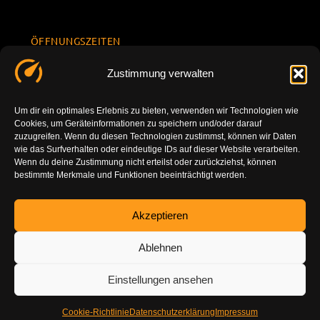
ÖFFNUNGSZEITEN
Mo.-Fr.
KONTAKT
Datenschu
Zustimmung verwalten
8.00 -
INFORMATION
tzerklärun
+49 177
18.00
g
7777801
Um dir ein optimales Erlebnis zu bieten, verwenden wir Technologien wie
Sa. 10.00 -
Cookies, um Geräteinformationen zu speichern und/oder darauf
Impressu
info@tuning-
14.00
zuzugreifen. Wenn du diesen Technologien zustimmst, können wir Daten
m
vor-ort.com
wie das Surfverhalten oder eindeutige IDs auf dieser Website verarbeiten.
So.
Wenn du deine Zustimmung nicht erteilst oder zurückziehst, können
DE-86179
bestimmte Merkmale und Funktionen beeinträchtigt werden.
geschlossen
Augsburg
Akzeptieren
Ablehnen
Einstellungen ansehen
Cookie-Richtlinie
Datenschutzerklärung
Impressum