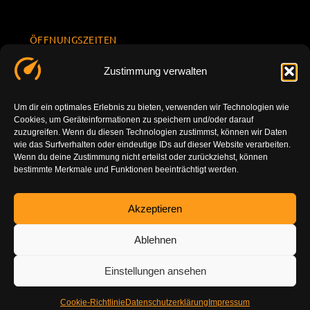
ÖFFNUNGSZEITEN
Mo.-Fr.
KONTAKT
Datenschu
Zustimmung verwalten
8.00 -
INFORMATION
tzerklärun
+49 177
18.00
g
7777801
Um dir ein optimales Erlebnis zu bieten, verwenden wir Technologien wie
Sa. 10.00 -
Cookies, um Geräteinformationen zu speichern und/oder darauf
Impressu
info@tuning-
14.00
zuzugreifen. Wenn du diesen Technologien zustimmst, können wir Daten
m
vor-ort.com
wie das Surfverhalten oder eindeutige IDs auf dieser Website verarbeiten.
So.
Wenn du deine Zustimmung nicht erteilst oder zurückziehst, können
DE-86179
bestimmte Merkmale und Funktionen beeinträchtigt werden.
geschlossen
Augsburg
Akzeptieren
Ablehnen
Einstellungen ansehen
Cookie-Richtlinie
Datenschutzerklärung
Impressum