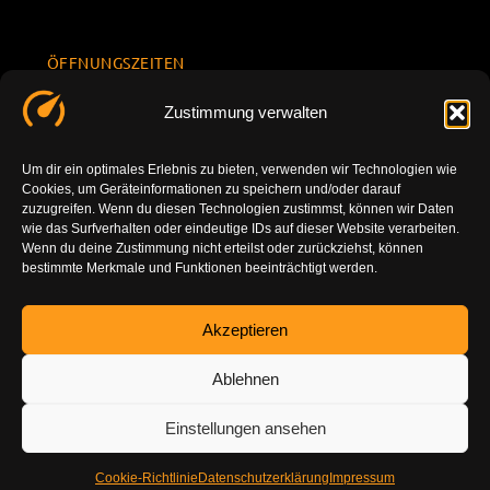
ÖFFNUNGSZEITEN
Mo.-Fr.
KONTAKT
Datenschu
Zustimmung verwalten
8.00 -
INFORMATION
tzerklärun
+49 177
18.00
g
7777801
Um dir ein optimales Erlebnis zu bieten, verwenden wir Technologien wie
Sa. 10.00 -
Cookies, um Geräteinformationen zu speichern und/oder darauf
Impressu
info@tuning-
14.00
zuzugreifen. Wenn du diesen Technologien zustimmst, können wir Daten
m
vor-ort.com
wie das Surfverhalten oder eindeutige IDs auf dieser Website verarbeiten.
So.
Wenn du deine Zustimmung nicht erteilst oder zurückziehst, können
DE-86179
bestimmte Merkmale und Funktionen beeinträchtigt werden.
geschlossen
Augsburg
Akzeptieren
Ablehnen
Einstellungen ansehen
Cookie-Richtlinie
Datenschutzerklärung
Impressum