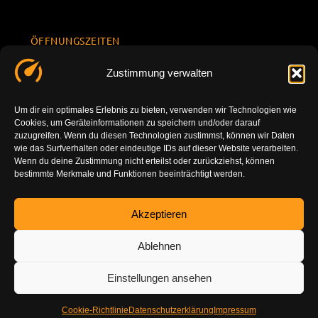
ÖFFNUNGSZEITEN
Mo.-Fr.
KONTAKT
Datenschu
Zustimmung verwalten
8.00 -
INFORMATION
tzerklärun
+49 177
18.00
g
7777801
Um dir ein optimales Erlebnis zu bieten, verwenden wir Technologien wie
Sa. 10.00 -
Cookies, um Geräteinformationen zu speichern und/oder darauf
Impressu
info@tuning-
14.00
zuzugreifen. Wenn du diesen Technologien zustimmst, können wir Daten
m
vor-ort.com
wie das Surfverhalten oder eindeutige IDs auf dieser Website verarbeiten.
So.
Wenn du deine Zustimmung nicht erteilst oder zurückziehst, können
DE-86179
bestimmte Merkmale und Funktionen beeinträchtigt werden.
geschlossen
Augsburg
Akzeptieren
Ablehnen
Einstellungen ansehen
Cookie-Richtlinie
Datenschutzerklärung
Impressum