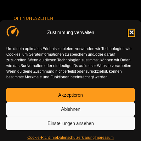
ÖFFNUNGSZEITEN
Mo.-Fr.
KONTAKT
Datenschu
Zustimmung verwalten
8.00 -
INFORMATION
tzerklärun
+49 177
18.00
g
7777801
Um dir ein optimales Erlebnis zu bieten, verwenden wir Technologien wie
Sa. 10.00 -
Cookies, um Geräteinformationen zu speichern und/oder darauf
Impressu
info@tuning-
14.00
zuzugreifen. Wenn du diesen Technologien zustimmst, können wir Daten
m
vor-ort.com
wie das Surfverhalten oder eindeutige IDs auf dieser Website verarbeiten.
So.
Wenn du deine Zustimmung nicht erteilst oder zurückziehst, können
DE-86179
bestimmte Merkmale und Funktionen beeinträchtigt werden.
geschlossen
Augsburg
Akzeptieren
Ablehnen
Einstellungen ansehen
Cookie-Richtlinie
Datenschutzerklärung
Impressum