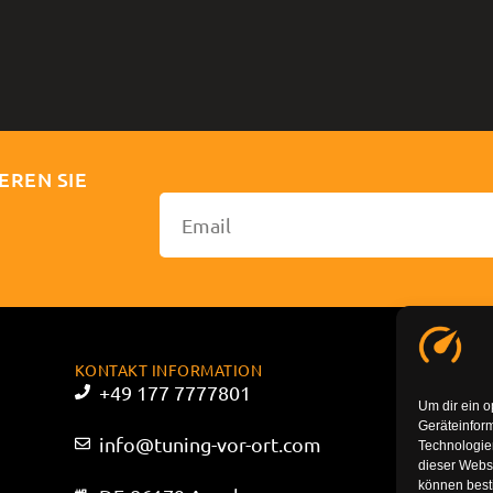
EREN SIE
KONTAKT INFORMATION
+49 177 7777801
Um dir ein o
Geräteinfor
info@tuning-vor-ort.com
Technologien
dieser Websi
können best