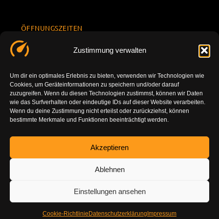
ÖFFNUNGSZEITEN
Mo.-Fr.
KONTAKT
Datenschu
Zustimmung verwalten
8.00 -
INFORMATION
tzerklärun
+49 177
18.00
g
7777801
Um dir ein optimales Erlebnis zu bieten, verwenden wir Technologien wie
Sa. 10.00 -
Cookies, um Geräteinformationen zu speichern und/oder darauf
Impressu
info@tuning-
14.00
zuzugreifen. Wenn du diesen Technologien zustimmst, können wir Daten
m
vor-ort.com
wie das Surfverhalten oder eindeutige IDs auf dieser Website verarbeiten.
So.
Wenn du deine Zustimmung nicht erteilst oder zurückziehst, können
DE-86179
bestimmte Merkmale und Funktionen beeinträchtigt werden.
geschlossen
Augsburg
Akzeptieren
Ablehnen
Einstellungen ansehen
Cookie-Richtlinie
Datenschutzerklärung
Impressum