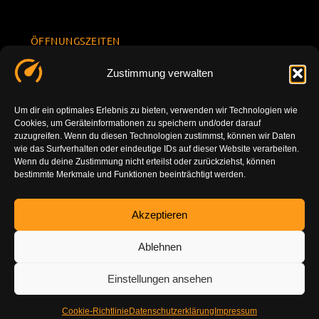
ÖFFNUNGSZEITEN
Mo.-Fr.
KONTAKT
Datenschu
Zustimmung verwalten
8.00 -
INFORMATION
tzerklärun
+49 177
18.00
g
7777801
Um dir ein optimales Erlebnis zu bieten, verwenden wir Technologien wie
Sa. 10.00 -
Cookies, um Geräteinformationen zu speichern und/oder darauf
Impressu
info@tuning-
14.00
zuzugreifen. Wenn du diesen Technologien zustimmst, können wir Daten
m
vor-ort.com
wie das Surfverhalten oder eindeutige IDs auf dieser Website verarbeiten.
So.
Wenn du deine Zustimmung nicht erteilst oder zurückziehst, können
DE-86179
bestimmte Merkmale und Funktionen beeinträchtigt werden.
geschlossen
Augsburg
Akzeptieren
Ablehnen
Einstellungen ansehen
Cookie-Richtlinie
Datenschutzerklärung
Impressum