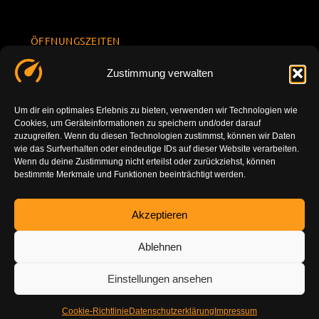
ÖFFNUNGSZEITEN
Mo.-Fr.
KONTAKT
Datenschu
Zustimmung verwalten
8.00 -
INFORMATION
tzerklärun
+49 177
18.00
g
7777801
Um dir ein optimales Erlebnis zu bieten, verwenden wir Technologien wie
Sa. 10.00 -
Cookies, um Geräteinformationen zu speichern und/oder darauf
Impressu
info@tuning-
14.00
zuzugreifen. Wenn du diesen Technologien zustimmst, können wir Daten
m
vor-ort.com
wie das Surfverhalten oder eindeutige IDs auf dieser Website verarbeiten.
So.
Wenn du deine Zustimmung nicht erteilst oder zurückziehst, können
DE-86179
bestimmte Merkmale und Funktionen beeinträchtigt werden.
geschlossen
Augsburg
Akzeptieren
Ablehnen
Einstellungen ansehen
Cookie-Richtlinie
Datenschutzerklärung
Impressum