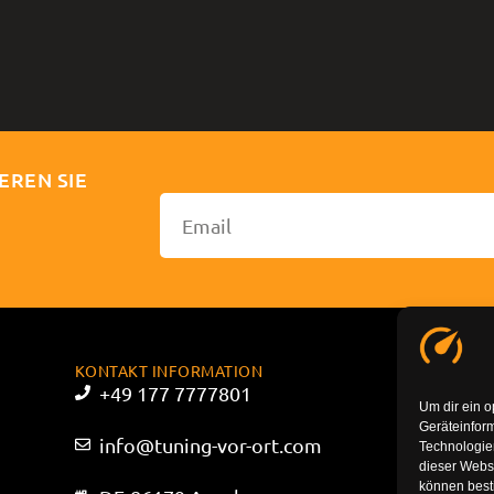
EREN SIE
KONTAKT INFORMATION
+49 177 7777801
Um dir ein o
Geräteinfor
info@tuning-vor-ort.com
Technologien
dieser Websi
können best