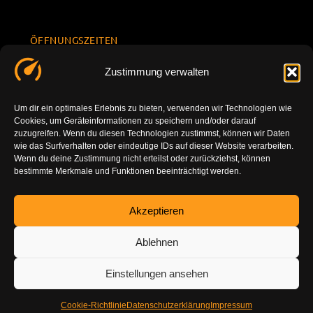
ÖFFNUNGSZEITEN
Mo.-Fr.
KONTAKT
Datenschu
Zustimmung verwalten
8.00 -
INFORMATION
tzerklärun
+49 177
18.00
g
7777801
Um dir ein optimales Erlebnis zu bieten, verwenden wir Technologien wie
Sa. 10.00 -
Cookies, um Geräteinformationen zu speichern und/oder darauf
Impressu
info@tuning-
14.00
zuzugreifen. Wenn du diesen Technologien zustimmst, können wir Daten
m
vor-ort.com
wie das Surfverhalten oder eindeutige IDs auf dieser Website verarbeiten.
So.
Wenn du deine Zustimmung nicht erteilst oder zurückziehst, können
DE-86179
bestimmte Merkmale und Funktionen beeinträchtigt werden.
geschlossen
Augsburg
Akzeptieren
Ablehnen
Einstellungen ansehen
Cookie-Richtlinie
Datenschutzerklärung
Impressum