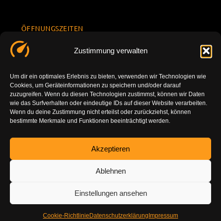
ÖFFNUNGSZEITEN
Mo.-Fr.
KONTAKT
Datenschu
Zustimmung verwalten
8.00 -
INFORMATION
tzerklärun
+49 177
18.00
g
7777801
Um dir ein optimales Erlebnis zu bieten, verwenden wir Technologien wie
Sa. 10.00 -
Cookies, um Geräteinformationen zu speichern und/oder darauf
Impressu
info@tuning-
14.00
zuzugreifen. Wenn du diesen Technologien zustimmst, können wir Daten
m
vor-ort.com
wie das Surfverhalten oder eindeutige IDs auf dieser Website verarbeiten.
So.
Wenn du deine Zustimmung nicht erteilst oder zurückziehst, können
DE-86179
bestimmte Merkmale und Funktionen beeinträchtigt werden.
geschlossen
Augsburg
Akzeptieren
Ablehnen
Einstellungen ansehen
Cookie-Richtlinie
Datenschutzerklärung
Impressum