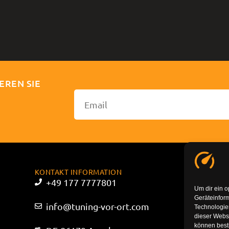
EREN SIE
KONTAKT INFORMATION
+49 177 7777801
Um dir ein o
Geräteinfor
info@tuning-vor-ort.com
Technologien
dieser Websi
können best