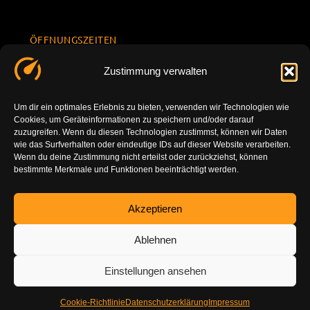
ÖFFNUNGSZEITEN
Mo.-Fr.
KONTAKT
Datenschu
Zustimmung verwalten
8.00 -
INFORMATION
tzerklärun
+49 177
18.00
g
7777801
Um dir ein optimales Erlebnis zu bieten, verwenden wir Technologien wie
Sa. 10.00 -
Cookies, um Geräteinformationen zu speichern und/oder darauf
Impressu
info@tuning-
14.00
zuzugreifen. Wenn du diesen Technologien zustimmst, können wir Daten
m
vor-ort.com
wie das Surfverhalten oder eindeutige IDs auf dieser Website verarbeiten.
So.
Wenn du deine Zustimmung nicht erteilst oder zurückziehst, können
DE-86179
bestimmte Merkmale und Funktionen beeinträchtigt werden.
geschlossen
Augsburg
Akzeptieren
Ablehnen
Einstellungen ansehen
Cookie-Richtlinie
Datenschutzerklärung
Impressum