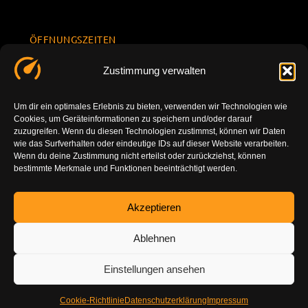
ÖFFNUNGSZEITEN
Mo.-Fr.
KONTAKT
Datenschu
Zustimmung verwalten
8.00 -
INFORMATION
tzerklärun
+49 177
18.00
g
7777801
Um dir ein optimales Erlebnis zu bieten, verwenden wir Technologien wie
Sa. 10.00 -
Cookies, um Geräteinformationen zu speichern und/oder darauf
Impressu
info@tuning-
14.00
zuzugreifen. Wenn du diesen Technologien zustimmst, können wir Daten
m
vor-ort.com
wie das Surfverhalten oder eindeutige IDs auf dieser Website verarbeiten.
So.
Wenn du deine Zustimmung nicht erteilst oder zurückziehst, können
DE-86179
bestimmte Merkmale und Funktionen beeinträchtigt werden.
geschlossen
Augsburg
Akzeptieren
Ablehnen
Einstellungen ansehen
Cookie-Richtlinie
Datenschutzerklärung
Impressum