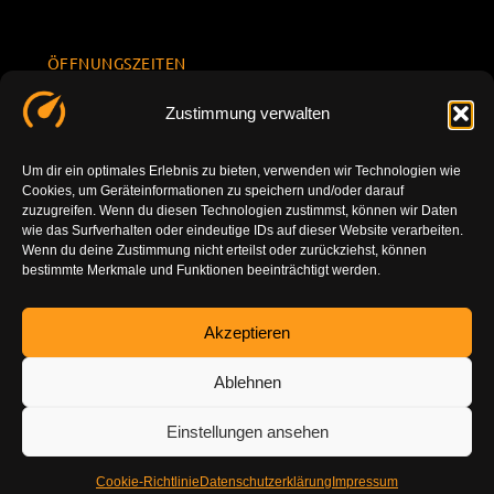
ÖFFNUNGSZEITEN
Mo.-Fr.
KONTAKT
Datenschu
Zustimmung verwalten
8.00 -
INFORMATION
tzerklärun
+49 177
18.00
g
7777801
Um dir ein optimales Erlebnis zu bieten, verwenden wir Technologien wie
Sa. 10.00 -
Cookies, um Geräteinformationen zu speichern und/oder darauf
Impressu
info@tuning-
14.00
zuzugreifen. Wenn du diesen Technologien zustimmst, können wir Daten
m
vor-ort.com
wie das Surfverhalten oder eindeutige IDs auf dieser Website verarbeiten.
So.
Wenn du deine Zustimmung nicht erteilst oder zurückziehst, können
DE-86179
bestimmte Merkmale und Funktionen beeinträchtigt werden.
geschlossen
Augsburg
Akzeptieren
Ablehnen
Einstellungen ansehen
Cookie-Richtlinie
Datenschutzerklärung
Impressum