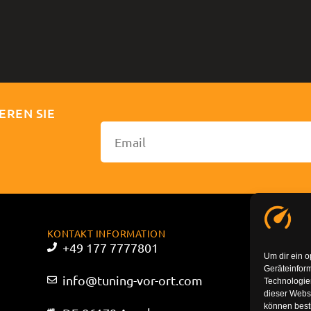
EREN SIE
KONTAKT INFORMATION
+49 177 7777801
Um dir ein o
Geräteinfor
info@tuning-vor-ort.com
Technologien
dieser Websi
können best