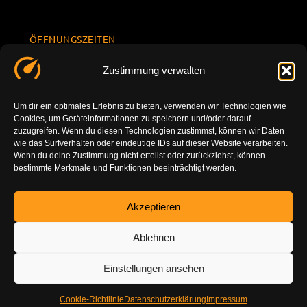
ÖFFNUNGSZEITEN
Mo.-Fr.
KONTAKT
Datenschu
Zustimmung verwalten
8.00 -
INFORMATION
tzerklärun
+49 177
18.00
g
7777801
Um dir ein optimales Erlebnis zu bieten, verwenden wir Technologien wie
Sa. 10.00 -
Cookies, um Geräteinformationen zu speichern und/oder darauf
Impressu
info@tuning-
14.00
zuzugreifen. Wenn du diesen Technologien zustimmst, können wir Daten
m
vor-ort.com
wie das Surfverhalten oder eindeutige IDs auf dieser Website verarbeiten.
So.
Wenn du deine Zustimmung nicht erteilst oder zurückziehst, können
DE-86179
bestimmte Merkmale und Funktionen beeinträchtigt werden.
geschlossen
Augsburg
Akzeptieren
Ablehnen
Einstellungen ansehen
Cookie-Richtlinie
Datenschutzerklärung
Impressum