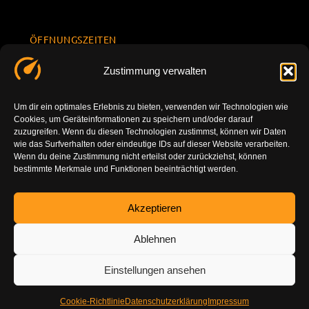
ÖFFNUNGSZEITEN
Mo.-Fr.
KONTAKT
Datenschu
Zustimmung verwalten
8.00 -
INFORMATION
tzerklärun
+49 177
18.00
g
7777801
Um dir ein optimales Erlebnis zu bieten, verwenden wir Technologien wie
Sa. 10.00 -
Cookies, um Geräteinformationen zu speichern und/oder darauf
Impressu
info@tuning-
14.00
zuzugreifen. Wenn du diesen Technologien zustimmst, können wir Daten
m
vor-ort.com
wie das Surfverhalten oder eindeutige IDs auf dieser Website verarbeiten.
So.
Wenn du deine Zustimmung nicht erteilst oder zurückziehst, können
DE-86179
bestimmte Merkmale und Funktionen beeinträchtigt werden.
geschlossen
Augsburg
Akzeptieren
Ablehnen
Einstellungen ansehen
Cookie-Richtlinie
Datenschutzerklärung
Impressum