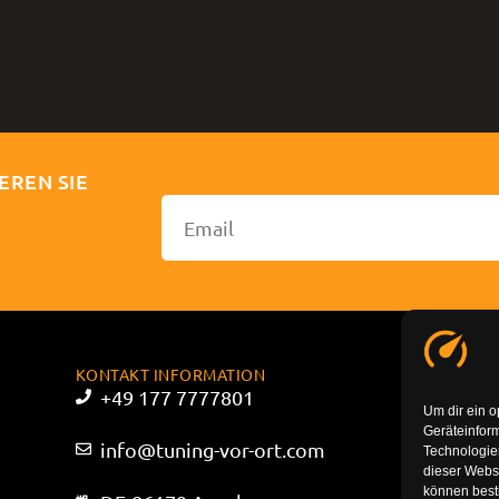
EREN SIE
KONTAKT INFORMATION
+49 177 7777801
Um dir ein o
Geräteinfor
info@tuning-vor-ort.com
Technologien
dieser Websi
können best