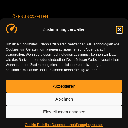
ÖFFNUNGSZEITEN
Mo.-Fr.
KONTAKT
Datenschu
Zustimmung verwalten
8.00 -
INFORMATION
tzerklärun
+49 177
18.00
g
7777801
Um dir ein optimales Erlebnis zu bieten, verwenden wir Technologien wie
Sa. 10.00 -
Cookies, um Geräteinformationen zu speichern und/oder darauf
Impressu
info@tuning-
14.00
zuzugreifen. Wenn du diesen Technologien zustimmst, können wir Daten
m
vor-ort.com
wie das Surfverhalten oder eindeutige IDs auf dieser Website verarbeiten.
So.
Wenn du deine Zustimmung nicht erteilst oder zurückziehst, können
DE-86179
bestimmte Merkmale und Funktionen beeinträchtigt werden.
geschlossen
Augsburg
Akzeptieren
Ablehnen
Einstellungen ansehen
Cookie-Richtlinie
Datenschutzerklärung
Impressum