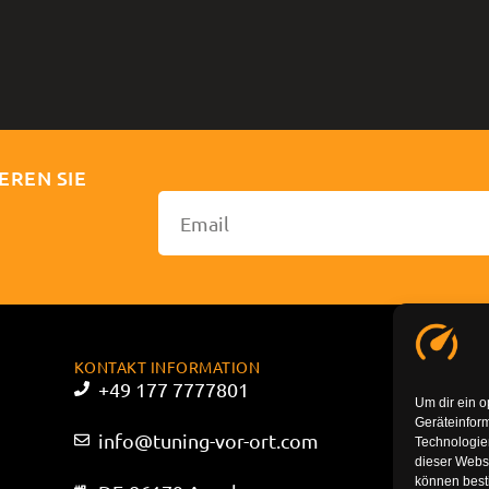
EREN SIE
KONTAKT INFORMATION
+49 177 7777801
Um dir ein o
Geräteinfor
info@tuning-vor-ort.com
Technologien
dieser Websi
können best