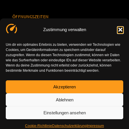
ÖFFNUNGSZEITEN
Mo.-Fr.
KONTAKT
Datenschu
Zustimmung verwalten
8.00 -
INFORMATION
tzerklärun
+49 177
18.00
g
7777801
Um dir ein optimales Erlebnis zu bieten, verwenden wir Technologien wie
Sa. 10.00 -
Cookies, um Geräteinformationen zu speichern und/oder darauf
Impressu
info@tuning-
14.00
zuzugreifen. Wenn du diesen Technologien zustimmst, können wir Daten
m
vor-ort.com
wie das Surfverhalten oder eindeutige IDs auf dieser Website verarbeiten.
So.
Wenn du deine Zustimmung nicht erteilst oder zurückziehst, können
DE-86179
bestimmte Merkmale und Funktionen beeinträchtigt werden.
geschlossen
Augsburg
Akzeptieren
Ablehnen
Einstellungen ansehen
Cookie-Richtlinie
Datenschutzerklärung
Impressum